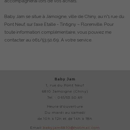
accompagnerai lors de vos achats.
Baby Jam se situe à Jamoigne, ville de Chiny, au n°1 rue du
Pont Neuf, sur l’axe Etalle - Tintigny – Florenville. Pour
toute information complémentaire, vous pouvez me
contacter au 061/53.50.69. A votre service.
Baby Jam
1, rue du Pont Neuf
6810 Jamoigne (Chiny)
Tel. : 061/53.50.69
Heure d'ouverture
Du mardi au samedi
de 10h à 12h et de 14h à 18h
Email
babyjam6810@hotmail.com