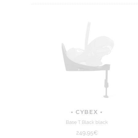
• CYBEX •
Base T Black black
249,95€