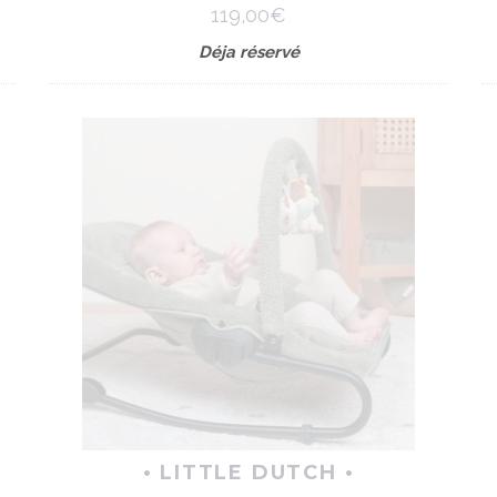
119,00€
Déja réservé
• LITTLE DUTCH •