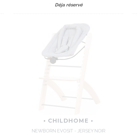
Déja réservé
• CHILDHOME •
NEWBORN EVOSIT - JERSEY NOIR