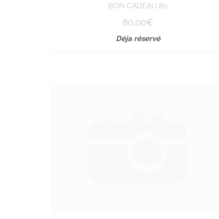
BON CADEAU 80
80,00€
Déja réservé