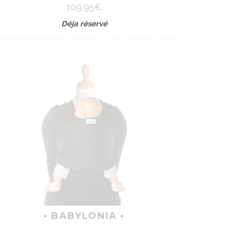
109,95€
Déja réservé
• BABYLONIA •