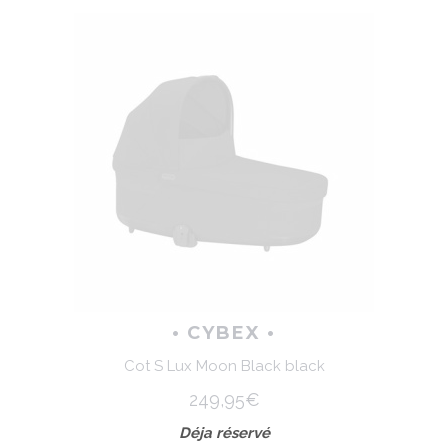
• CYBEX •
Cot S Lux Moon Black black
249,95€
Déja réservé