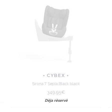
• CYBEX •
Sirona T Sepia Black black
349,95€
Déja réservé