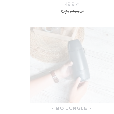
149,95€
Déja réservé
• BO JUNGLE •