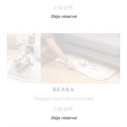
239,95€
Déja réservé
BEABA
TRANSAT EAZY RELAX LICHEN
139,95€
Déja réservé