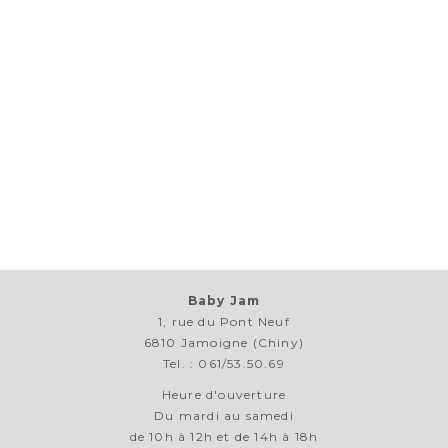
Baby Jam
1, rue du Pont Neuf
6810 Jamoigne (Chiny)
Tel. : 061/53.50.69
Heure d'ouverture
Du mardi au samedi
de 10h à 12h et de 14h à 18h