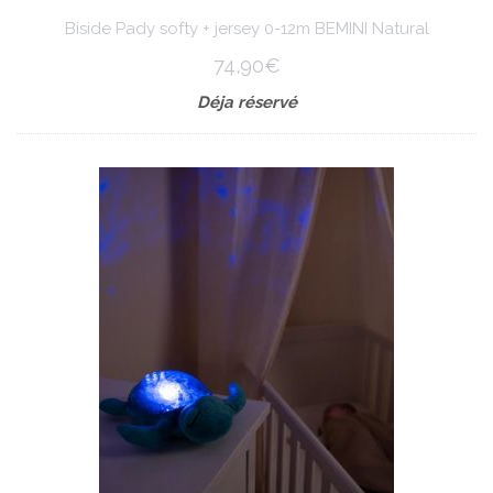
Biside Pady softy + jersey 0-12m BEMINI Natural
74,90€
Déja réservé