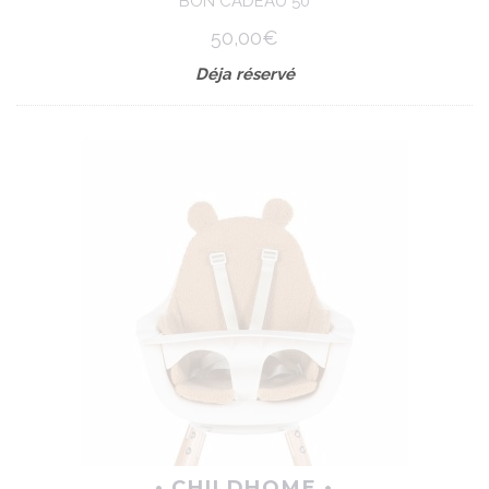
BON CADEAU 50
50,00€
Déja réservé
• CHILDHOME •