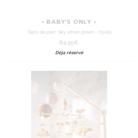
• BABY'S ONLY •
Tapis de parc Sky urban green - 75x95
84,95€
Déja réservé