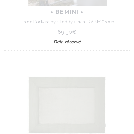
• BEMINI •
Biside Pady rainy + teddy 0-12m RAINY Green
89,90€
Déja réservé