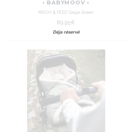
• BABYMOOV •
MOOV & FEED Sage Green
89,95€
Déja réservé