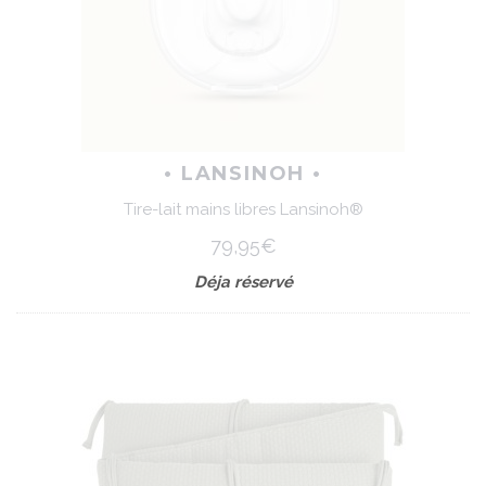
• LANSINOH •
Tire-lait mains libres Lansinoh®
79,95€
Déja réservé