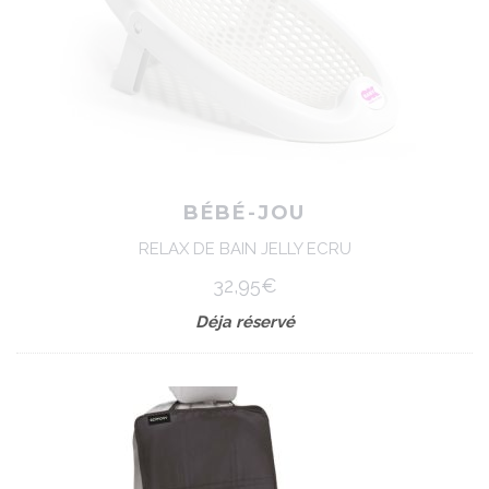
BÉBÉ-JOU
RELAX DE BAIN JELLY ECRU
32,95€
Déja réservé