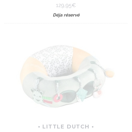
129,95€
Déja réservé
• LITTLE DUTCH •