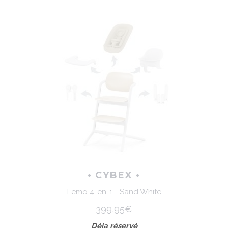
• CYBEX •
Lemo 4-en-1 - Sand White
399,95€
Déja réservé