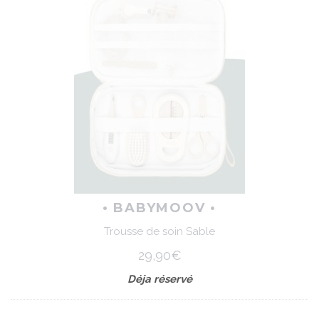
• BABYMOOV •
Trousse de soin Sable
29,90€
Déja réservé