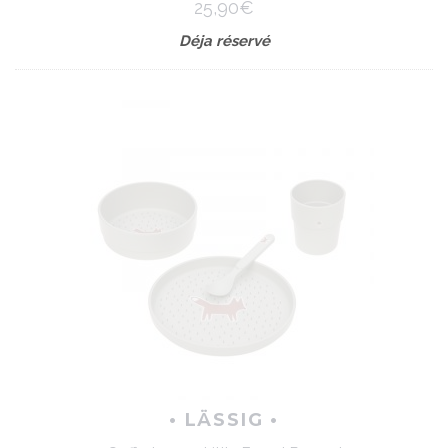
25,90€
Déja réservé
• LÄSSIG •