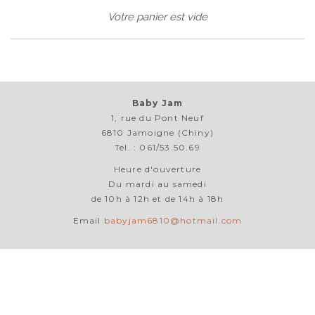
Votre panier est vide
Baby Jam
1, rue du Pont Neuf
6810 Jamoigne (Chiny)
Tel. : 061/53.50.69
Heure d'ouverture
Du mardi au samedi
de 10h à 12h et de 14h à 18h
Email
babyjam6810@hotmail.com