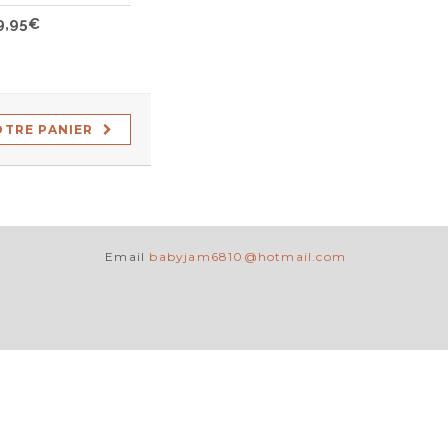
9,95€
OTRE PANIER
Email
babyjam6810@hotmail.com