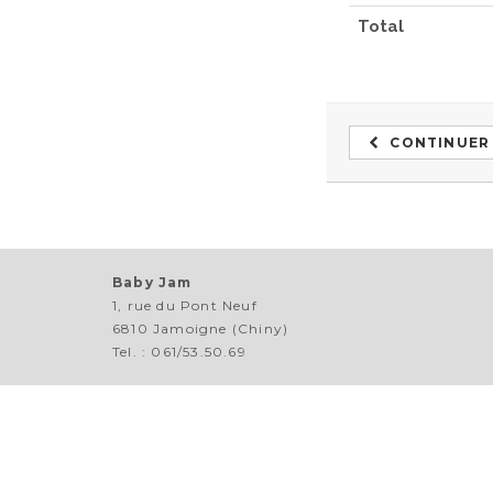
Total
CONTINUER
Baby Jam
1, rue du Pont Neuf
6810 Jamoigne (Chiny)
Tel. : 061/53.50.69