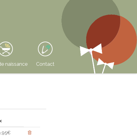
de naissance
Contact
x
9,95€