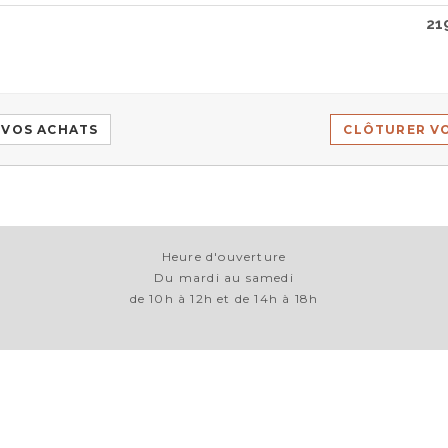
21
 VOS ACHATS
CLÔTURER V
Heure d'ouverture
Du mardi au samedi
de 10h à 12h et de 14h à 18h