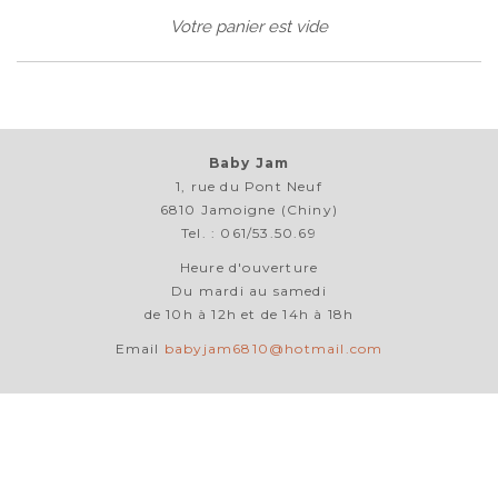
Votre panier est vide
Baby Jam
1, rue du Pont Neuf
6810 Jamoigne (Chiny)
Tel. : 061/53.50.69
Heure d'ouverture
Du mardi au samedi
de 10h à 12h et de 14h à 18h
Email
babyjam6810@hotmail.com