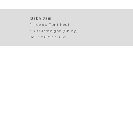
Baby Jam
1, rue du Pont Neuf
6810 Jamoigne (Chiny)
Tel. : 061/53.50.69