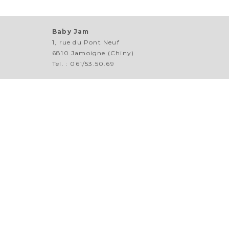
Baby Jam
1, rue du Pont Neuf
6810 Jamoigne (Chiny)
Tel. : 061/53.50.69